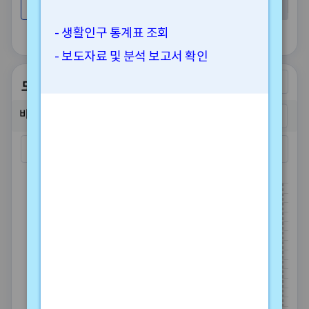
전체
시도
- 생활인구 통계표 조회
- 보도자료 및 분석 보고서 확인
모바일인구이동(유입)
비교시점
원자료
119,562,541
120,258,363
전체
전체 4주 이동평균
160.8M
158.4M
156M
153.6M
151.2M
148.8M
146.4M
144M
141.6M
139.2M
136.8M
134.4M
132M
129.6M