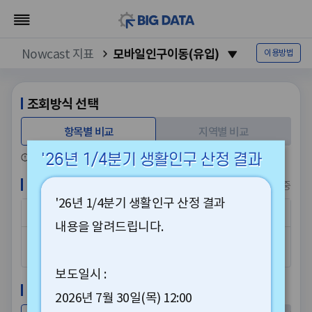
모바일인구이동(유입)
Nowcast 지표
이용방법
조회방식 선택
항목별 비교
지역별 비교
'26년 1/4분기 생활인구 산정 결과
최대 3개의 항목을 선택하여 지역확인
비교항목 선택
1
/3 선택 중
'26년 1/4분기 생활인구 산정 결과
전체
성별
연령대
입지유형
내용을 알려드립니다.
전체
보도일시 :
일부지역 선택
2026년 7월 30일(목) 12:00